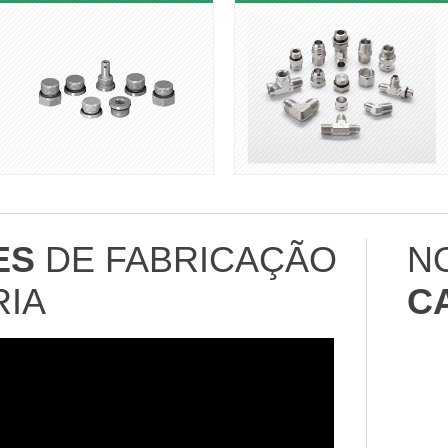
ES
DE FABRICAÇÃO
N
RIA
C