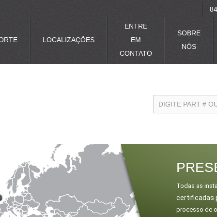
84
ENTRE
SOBRE
ORTE
LOCALIZAÇÕES
EM
NÓS
CONTATO
PRES
Todas as insta
certificadas 
processo de o