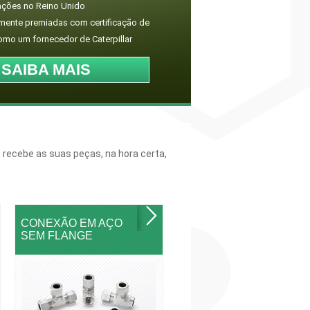
ações no Reino Unido
mente premiadas com certificação de
omo um fornecedor de Caterpillar
SAIBA MAIS
 recebe as suas peças, na hora certa,
CONEXÃO EM AÇO
SEM FLANGE