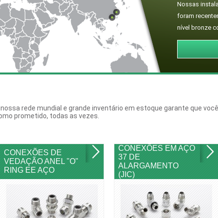
Nossas instal
foram recente
nível bronze c
 nossa rede mundial e grande inventário em estoque garante que você
omo prometido, todas as vezes.
CONEXÕES EM AÇO
CONEXÕES DE
37 DE
VEDAÇÃO ANEL "O"
ALARGAMENTO
RING EE AÇO
(JIC)