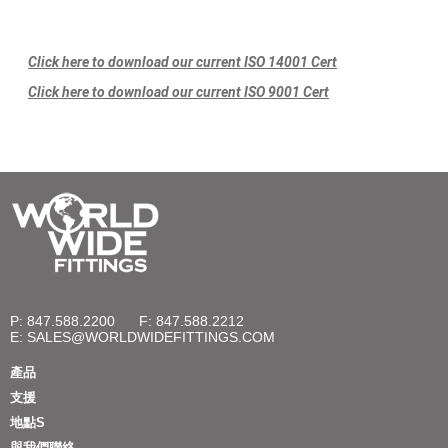
Click here to download our current ISO 14001 Cert
Click here to download our current ISO 9001 Cert
P: 847.588.2200
F: 847.588.2212
E:
SALES@WORLDWIDEFITTINGS.COM
產品
支援
地點S
與我們聯絡