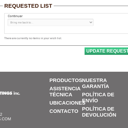
REQUESTED LIST
Continuar
There are currently no items in your wish list.
PRODUCTOS
NUESTRA
GARANTÍA
ASISTENCIA
TÉCNICA
POLÍTICA DE
ENVÍO
UBICACIONES
POLÍTICA DE
CONTACTO
12
DEVOLUCIÓN
S.COM