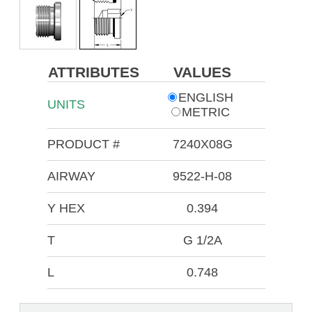
ATTRIBUTES
VALUES
ENGLISH
UNITS
METRIC
PRODUCT #
7240X08G
AIRWAY
9522-H-08
Y HEX
0.394
T
G 1/2A
L
0.748