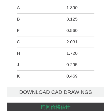
A
1.390
B
3.125
F
0.560
G
2.031
H
1.720
J
0.295
K
0.469
DOWNLOAD CAD DRAWINGS
询问价格估计