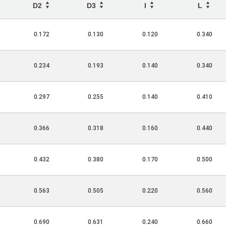
D2
D3
I
L
0.172
0.130
0.120
0.340
0.234
0.193
0.140
0.340
0.297
0.255
0.140
0.410
0.366
0.318
0.160
0.440
0.432
0.380
0.170
0.500
0.563
0.505
0.220
0.560
0.690
0.631
0.240
0.660