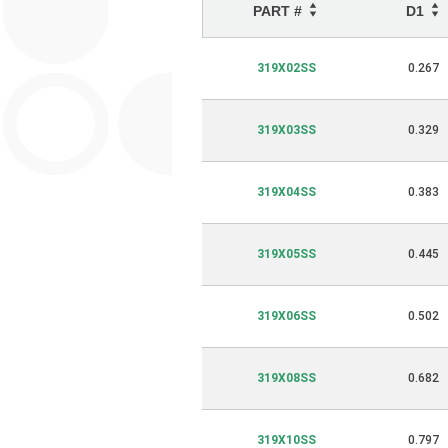
PART #
D1
319X02SS
0.267
319X03SS
0.329
319X04SS
0.383
319X05SS
0.445
319X06SS
0.502
319X08SS
0.682
319X10SS
0.797