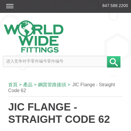
847.588.2200
首頁
>
產品
>
鋼質管路接頭
>
JIC Flange - Straight
Code 62
JIC FLANGE -
STRAIGHT CODE 62