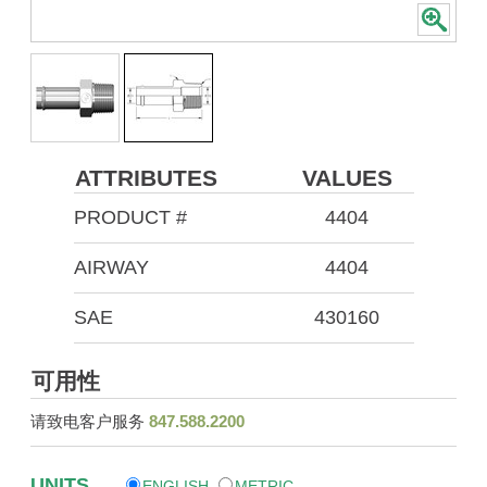
ATTRIBUTES
VALUES
PRODUCT #
4404
AIRWAY
4404
SAE
430160
可用性
请致电客户服务
847.588.2200
UNITS
ENGLISH
METRIC