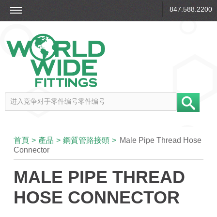
847.588.2200
首頁
>
產品
>
鋼質管路接頭
>
Male Pipe Thread Hose
Connector
MALE PIPE THREAD
HOSE CONNECTOR