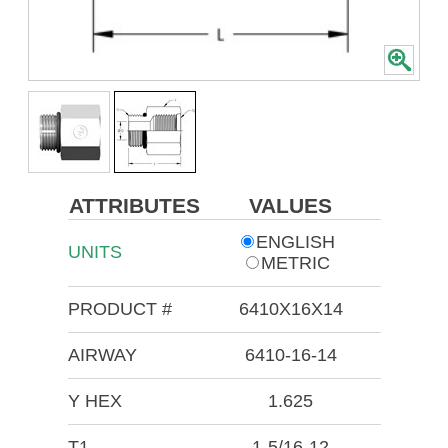
ATTRIBUTES
VALUES
ENGLISH
UNITS
METRIC
PRODUCT #
6410X16X14
AIRWAY
6410-16-14
Y HEX
1.625
T1
1-5/16-12