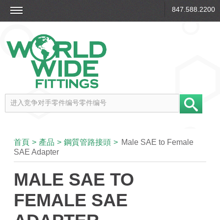
847.588.2200
首頁
>
產品
>
鋼質管路接頭
>
Male SAE to Female
SAE Adapter
MALE SAE TO
FEMALE SAE