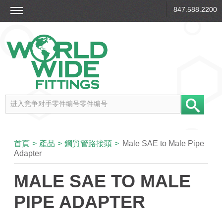
847.588.2200
首頁
>
產品
>
鋼質管路接頭
>
Male SAE to Male Pipe
Adapter
MALE SAE TO MALE
PIPE ADAPTER