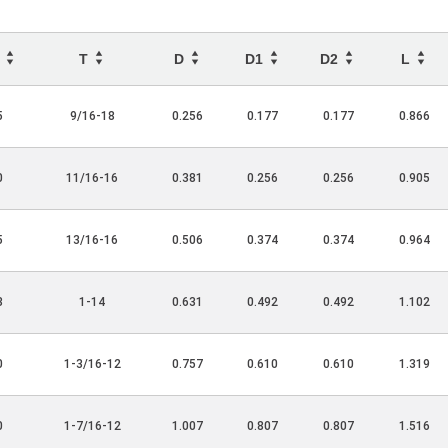
X
T
D
D1
D2
L
5
9/16-18
0.256
0.177
0.177
0.866
0
11/16-16
0.381
0.256
0.256
0.905
5
13/16-16
0.506
0.374
0.374
0.964
3
1-14
0.631
0.492
0.492
1.102
0
1-3/16-12
0.757
0.610
0.610
1.319
0
1-7/16-12
1.007
0.807
0.807
1.516