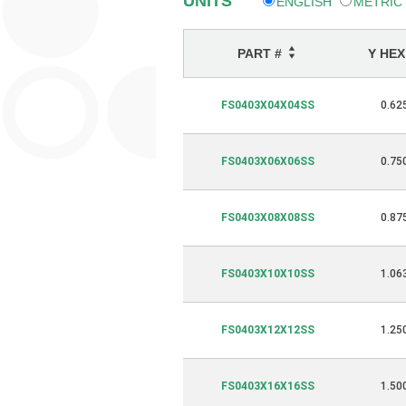
UNITS
ENGLISH
METRIC
PART #
Y HE
FS0403X04X04SS
0.62
FS0403X06X06SS
0.75
FS0403X08X08SS
0.87
FS0403X10X10SS
1.06
FS0403X12X12SS
1.25
FS0403X16X16SS
1.50