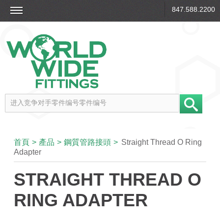
847.588.2200
首頁
>
產品
>
鋼質管路接頭
>
Straight Thread O Ring
Adapter
STRAIGHT THREAD O
RING ADAPTER