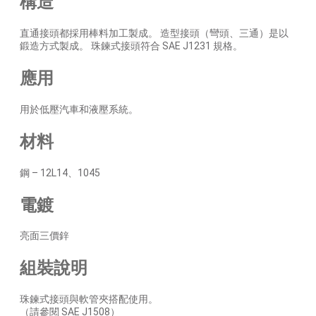
構造
直通接頭都採用棒料加工製成。 造型接頭（彎頭、三通）是以
鍛造方式製成。 珠鍊式接頭符合 SAE J1231 規格。
應用
用於低壓汽車和液壓系統。
材料
鋼 – 12L14、1045
電鍍
亮面三價鋅
組裝說明
珠鍊式接頭與軟管夾搭配使用。
（請參閱 SAE J1508）