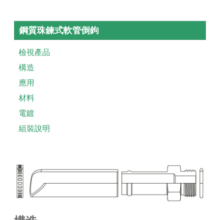
鋼質珠鍊式軟管倒鉤
檢視產品
構造
應用
材料
電鍍
組裝說明