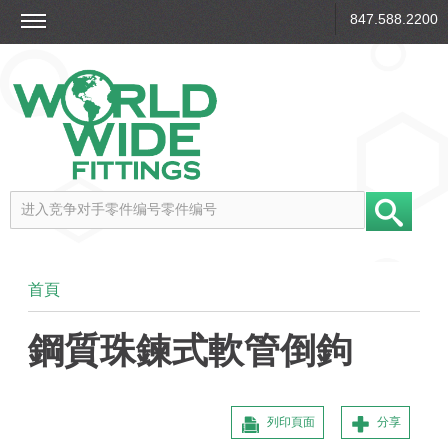
847.588.2200
首頁
鋼質珠鍊式軟管倒鉤
列印頁面
分享