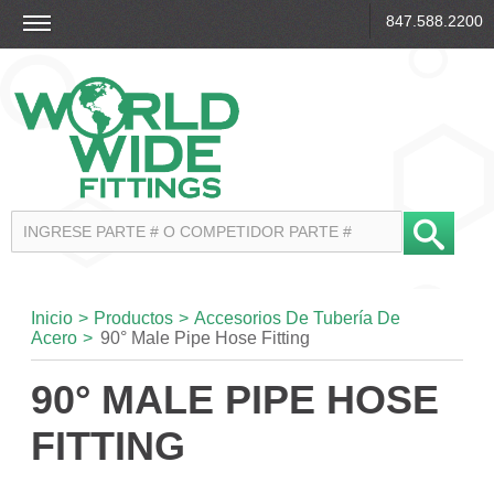
847.588.2200
Inicio
>
Productos
>
Accesorios De Tubería De
Acero
>
90° Male Pipe Hose Fitting
90° MALE PIPE HOSE
FITTING