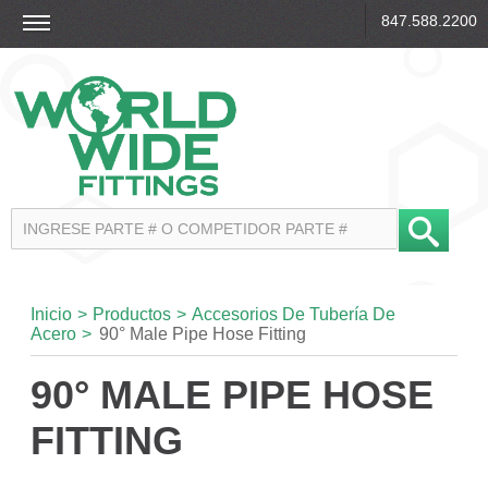
847.588.2200
Inicio
>
Productos
>
Accesorios De Tubería De
Acero
>
90° Male Pipe Hose Fitting
90° MALE PIPE HOSE
FITTING