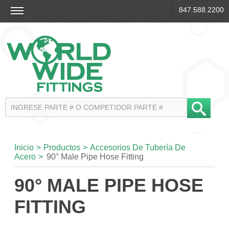
847.588.2200
Inicio
>
Productos
>
Accesorios De Tubería De
Acero
>
90° Male Pipe Hose Fitting
90° MALE PIPE HOSE
FITTING