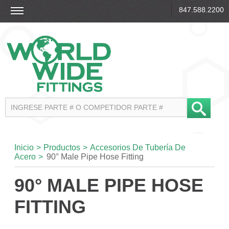
847.588.2200
Inicio
>
Productos
>
Accesorios De Tubería De
Acero
>
90° Male Pipe Hose Fitting
90° MALE PIPE HOSE
FITTING