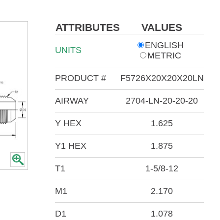
ATTRIBUTES
VALUES
ENGLISH
UNITS
METRIC
PRODUCT #
F5726X20X20X20LN
AIRWAY
2704-LN-20-20-20
Y HEX
1.625
Y1 HEX
1.875
T1
1-5/8-12
M1
2.170
D1
1.078