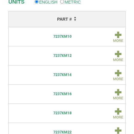
UNITS
ENGLISH
METRIC
PART #
7237XM10
7237XM12
7237XM14
7237XM16
7237XM18
7237XM22