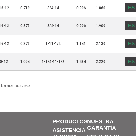
ES
16-12
0.719
3/4-14
0.906
1.860
ES
16-12
0.875
3/4-14
0.906
1.900
ES
16-12
0.875
1-11-1/2
1.141
2.130
ES
/8-12
1.094
1-1/4-11-1/2
1.484
2.220
stomer service.
PRODUCTOS
NUESTRA
GARANTÍA
ASISTENCIA