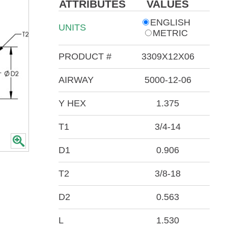
ATTRIBUTES
VALUES
ENGLISH
UNITS
METRIC
PRODUCT #
3309X12X06
AIRWAY
5000-12-06
Y HEX
1.375
T1
3/4-14
D1
0.906
T2
3/8-18
D2
0.563
L
1.530