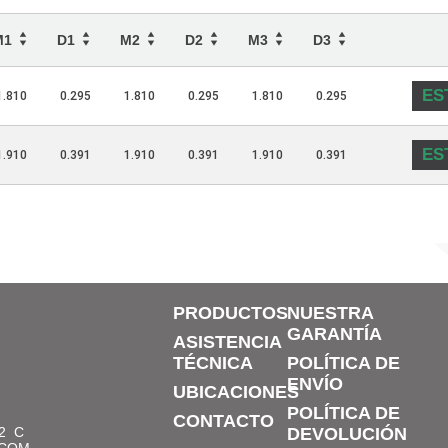
M1
D1
M2
D2
M3
D3
ES
1.810
0.295
1.810
0.295
1.810
0.295
ES
1.910
0.391
1.910
0.391
1.910
0.391
PRODUCTOS
NUESTRA
GARANTÍA
ASISTENCIA
TÉCNICA
POLÍTICA DE
ENVÍO
UBICACIONES
POLÍTICA DE
CONTACTO
2
C
DEVOLUCIÓN