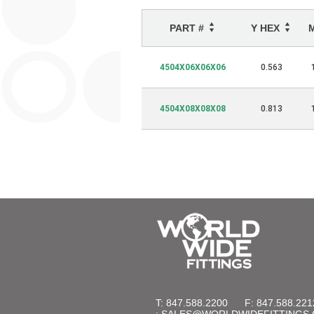
PART #
Y HEX
4504X06X06X06
0.563
4504X08X08X08
0.813
T: 847.588.2200
F: 847.588.221