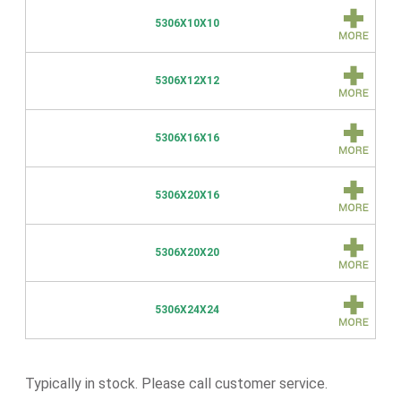
5306X10X10
5306X12X12
5306X16X16
5306X20X16
5306X20X20
5306X24X24
Typically in stock. Please call customer service.