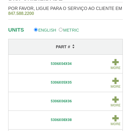
POR FAVOR, LIGUE PARA O SERVIÇO AO CLIENTE EM
847.588.2200
UNITS
ENGLISH
METRIC
PART #
5306X04X04
5306X05X05
5306X06X06
5306X08X08