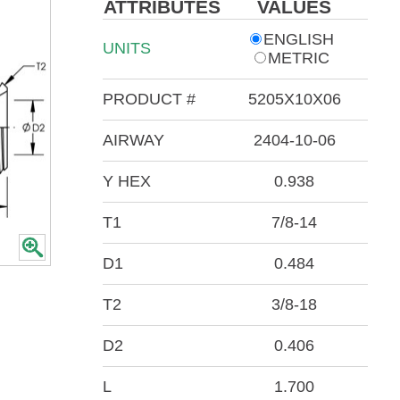
ATTRIBUTES
VALUES
ENGLISH
UNITS
METRIC
PRODUCT #
5205X10X06
AIRWAY
2404-10-06
Y HEX
0.938
T1
7/8-14
D1
0.484
T2
3/8-18
D2
0.406
L
1.700