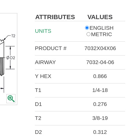
ATTRIBUTES
VALUES
ENGLISH
UNITS
METRIC
PRODUCT #
7032X04X06
AIRWAY
7032-04-06
Y HEX
0.866
T1
1/4-18
D1
0.276
T2
3/8-19
D2
0.312