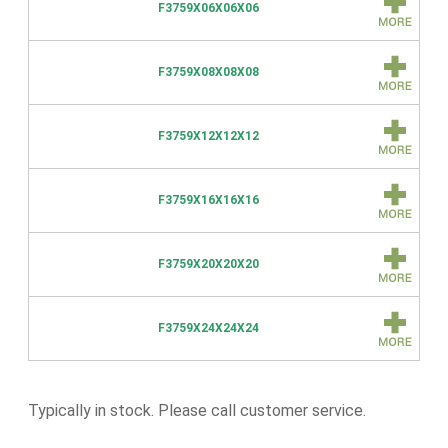
F3759X06X06X06
F3759X08X08X08
F3759X12X12X12
F3759X16X16X16
F3759X20X20X20
F3759X24X24X24
Typically in stock. Please call customer service.