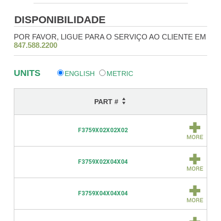
DISPONIBILIDADE
POR FAVOR, LIGUE PARA O SERVIÇO AO CLIENTE EM
847.588.2200
UNITS
ENGLISH
METRIC
PART #
F3759X02X02X02
F3759X02X04X04
F3759X04X04X04