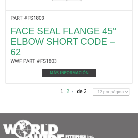
PART #FS1803
FACE SEAL FLANGE 45°
ELBOW SHORT CODE –
62
WWF PART #FS1803
MÁS INFORMACIÓN
1
2
de 2