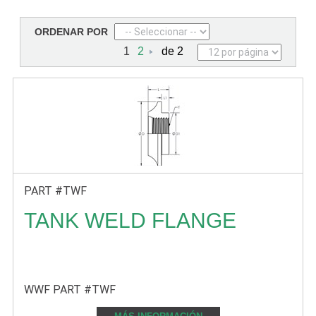
ORDENAR POR
1
2
de 2
PART #TWF
TANK WELD FLANGE
WWF PART #TWF