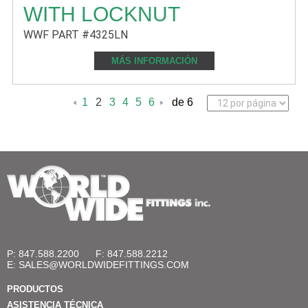
WITH LOCKNUT
WWF PART #4325LN
MÁS INFORMACIÓN
1
2
3
4
5
6
de 6
P: 847.588.2200
F: 847.588.2212
E:
SALES@WORLDWIDEFITTINGS.COM
PRODUCTOS
ASISTENCIA TÉCNICA