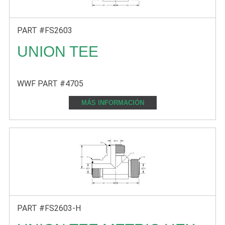
PART #FS2603
UNION TEE
WWF PART #4705
MÁS INFORMACIÓN
PART #FS2603-H