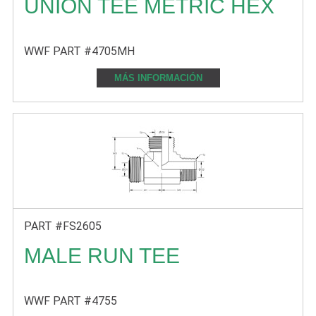
UNION TEE METRIC HEX
WWF PART #4705MH
MÁS INFORMACIÓN
PART #FS2605
MALE RUN TEE
WWF PART #4755