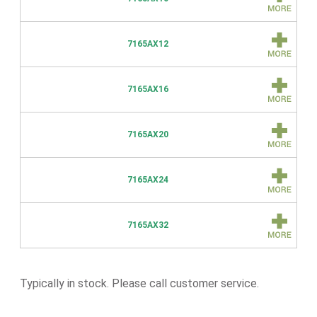
7165AX12
7165AX16
7165AX20
7165AX24
7165AX32
Typically in stock. Please call customer service.