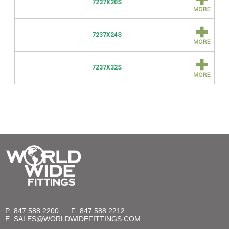
7237X20S
7237X24S
7237X32S
P: 847.588.2200
F: 847.588.2212
E:
SALES@WORLDWIDEFITTINGS.COM