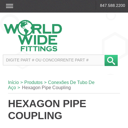
847.588.2200
Início
>
Produtos
>
Conexões De Tubo De
Aço
>
Hexagon Pipe Coupling
HEXAGON PIPE
COUPLING