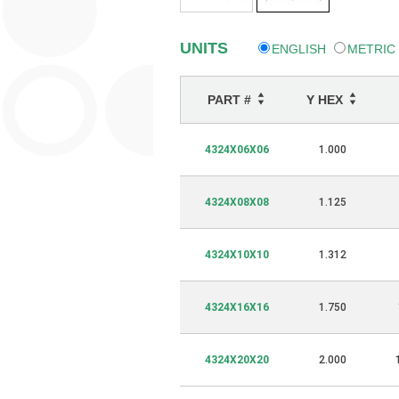
UNITS
ENGLISH
METRIC
PART #
Y HEX
4324X06X06
1.000
4324X08X08
1.125
4324X10X10
1.312
4324X16X16
1.750
4324X20X20
2.000