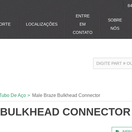
84
ENTRE
SOBRE
ORTE
LOCALIZAÇÕES
EM
NÓS
CONTATO
Tubo De Aço
>
Male Braze Bulkhead Connector
 BULKHEAD CONNECTOR
IMPR