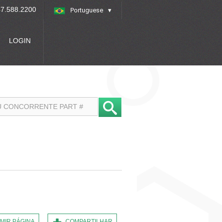
7.588.2200
Portuguese
»
LOGIN
IMIR PÁGINA
COMPARTILHAR