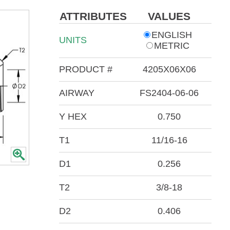
ATTRIBUTES
VALUES
ENGLISH
UNITS
METRIC
PRODUCT #
4205X06X06
AIRWAY
FS2404-06-06
Y HEX
0.750
T1
11/16-16
D1
0.256
T2
3/8-18
D2
0.406