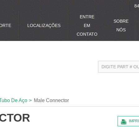
84
ENTRE
SOBRE
ORTE
LOCALIZAÇÕES
EM
NÓS
CONTATO
Tubo De Aço
>
Male Connector
CTOR
IMPR