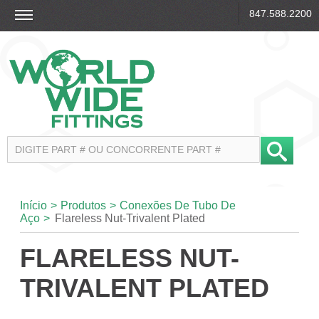
847.588.2200
Início
>
Produtos
>
Conexões De Tubo De
Aço
>
Flareless Nut-Trivalent Plated
FLARELESS NUT-
TRIVALENT PLATED