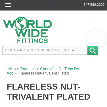
847.588.2200
Início
>
Produtos
>
Conexões De Tubo De
Aço
>
Flareless Nut-Trivalent Plated
FLARELESS NUT-
TRIVALENT PLATED