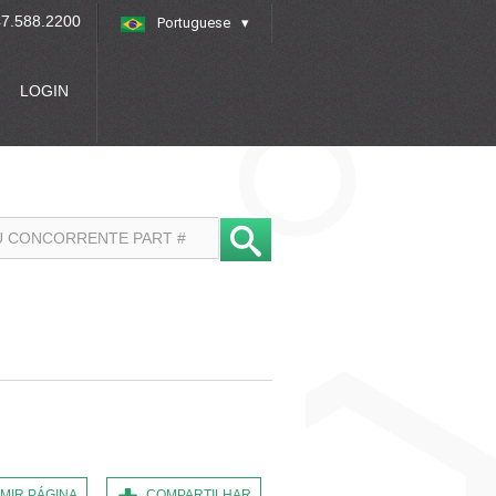
7.588.2200
Portuguese
»
LOGIN
IMIR PÁGINA
COMPARTILHAR