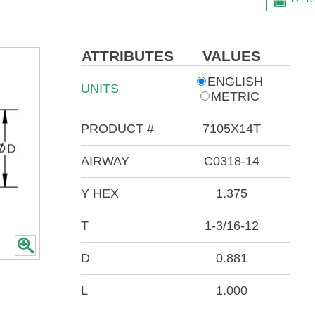
ATTRIBUTES
VALUES
ENGLISH
UNITS
METRIC
PRODUCT #
7105X14T
AIRWAY
C0318-14
Y HEX
1.375
T
1-3/16-12
D
0.881
L
1.000