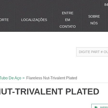
84
ENTRE
SOBRE
ORTE
LOCALIZAÇÕES
EM
NÓS
CONTATO
Tubo De Aço
>
Flareless Nut-Trivalent Plated
UT-TRIVALENT PLATED
IMPR