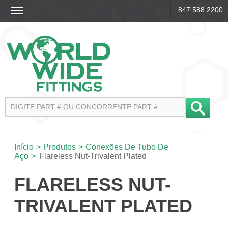
847.588.2200
Início
>
Produtos
>
Conexões De Tubo De
Aço
>
Flareless Nut-Trivalent Plated
FLARELESS NUT-
TRIVALENT PLATED