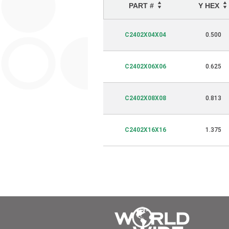
PART #
Y HEX
C2402X04X04
0.500
C2402X06X06
0.625
C2402X08X08
0.813
C2402X16X16
1.375