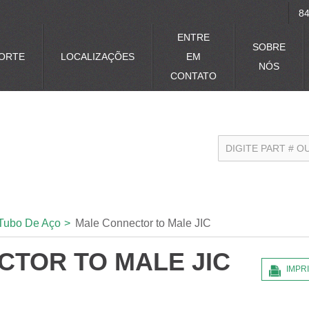
84
ENTRE
SOBRE
ORTE
LOCALIZAÇÕES
EM
NÓS
CONTATO
Tubo De Aço
>
Male Connector to Male JIC
TOR TO MALE JIC
IMPR