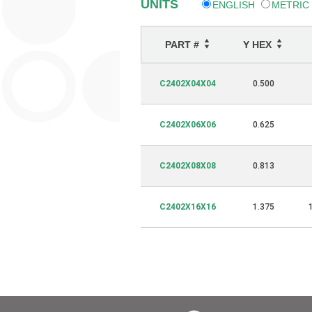
UNITS
ENGLISH
METRIC
PART #
Y HEX
C2402X04X04
0.500
C2402X06X06
0.625
C2402X08X08
0.813
C2402X16X16
1.375