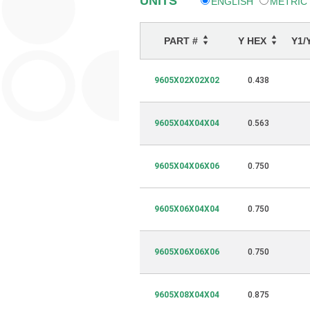
UNITS
ENGLISH
METRIC
PART #
Y HEX
Y1/
9605X02X02X02
0.438
9605X04X04X04
0.563
9605X04X06X06
0.750
9605X06X04X04
0.750
9605X06X06X06
0.750
9605X08X04X04
0.875