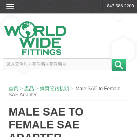
847.588.2200
首頁
>
產品
>
鋼質管路接頭
>
Male SAE to Female
SAE Adapter
MALE SAE TO
FEMALE SAE