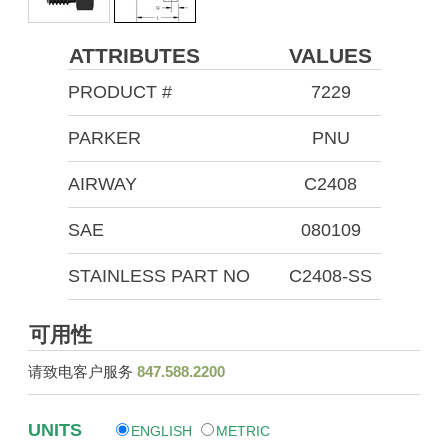
ATTRIBUTES
VALUES
PRODUCT #
7229
PARKER
PNU
AIRWAY
C2408
SAE
080109
STAINLESS PART NO
C2408-SS
可用性
请致电客户服务
847.588.2200
UNITS
ENGLISH
METRIC