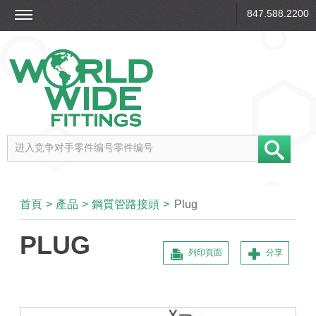
847.588.2200
首頁
>
產品
>
鋼質管路接頭
>
Plug
PLUG
列印頁面
分享