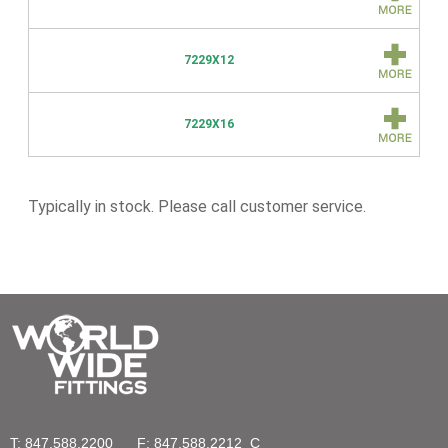
7229X12
7229X16
Typically in stock. Please call customer service.
T: 847.588.2200
F: 847.588.2212
C