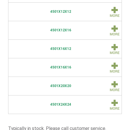
4501X12X12
4501X12X16
4501X16X12
4501X16X16
4501X20X20
4501X24X24
Typically in stock. Please call customer service.