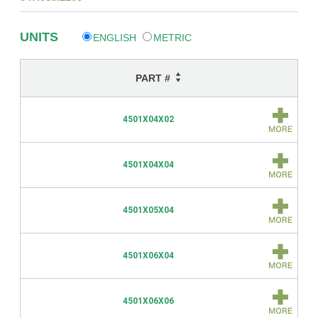
UNITS
ENGLISH
METRIC
PART #
4501X04X02
4501X04X04
4501X05X04
4501X06X04
4501X06X06