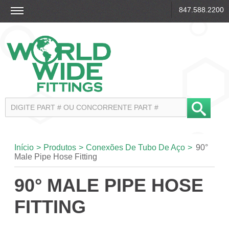
847.588.2200
Início
>
Produtos
>
Conexões De Tubo De Aço
>
90°
Male Pipe Hose Fitting
90° MALE PIPE HOSE
FITTING