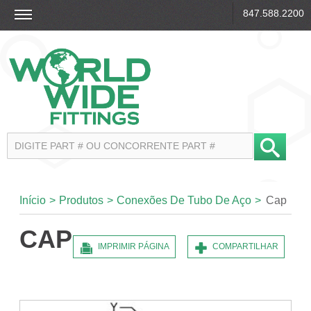
847.588.2200
Início
>
Produtos
>
Conexões De Tubo De Aço
>
Cap
CAP
IMPRIMIR PÁGINA
COMPARTILHAR