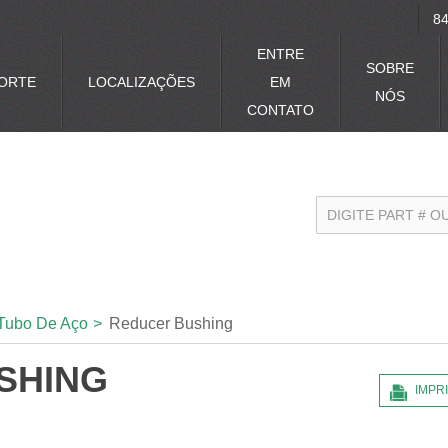
84
ENTRE
SOBRE
ORTE
LOCALIZAÇÕES
EM
NÓS
CONTATO
Tubo De Aço
>
Reducer Bushing
SHING
IMPR