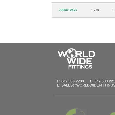
7005X12X27
1.260
1
P: 847.588.2200
F: 847.588.22
E:
SALES@WORLDWIDEFITTING