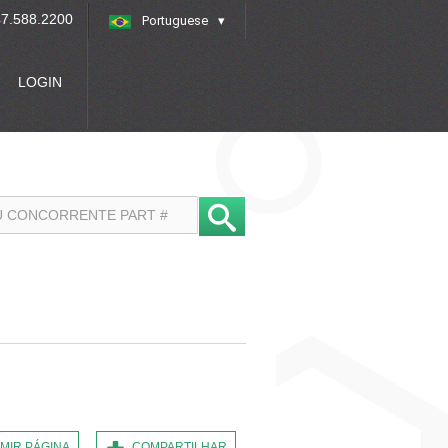
7.588.2200
Portuguese
»
LOGIN
IMIR PÁGINA
COMPARTILHAR