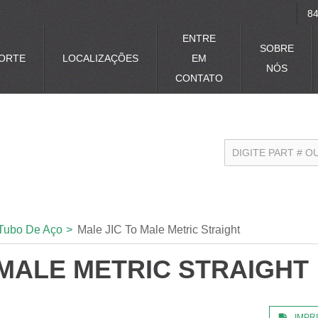
84
ENTRE
SOBRE
ORTE
LOCALIZAÇÕES
EM
NÓS
CONTATO
Tubo De Aço
>
Male JIC To Male Metric Straight
 MALE METRIC STRAIGHT
IMPR